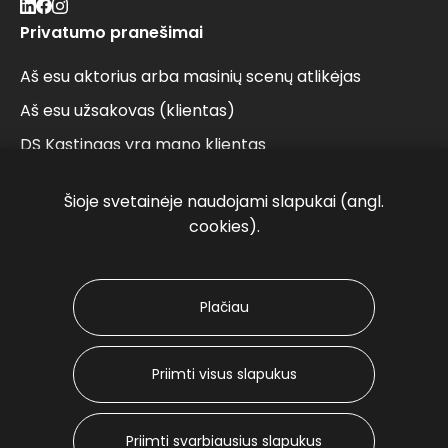
Privatumo pranešimai
Aš esu aktorius arba masinių scenų atlikėjas
Aš esu užsakovas (klientas)
DS Kastingas yra mano klientas
Aš pateikiau užklausą el. paštu
Šioje svetainėje naudojami slapukai (angl.
Aš Facebook paskyros sekėjas arba Jūs man
cookies).
patinkate
Kontaktai
Plačiau
info@dscasting.lt
+370 609 95 917
A. Juozapavičiaus g. 11-314, 09311 Vilnius
Priimti visus slapukus
Slapukai
Priimti svarbiausius slapukus