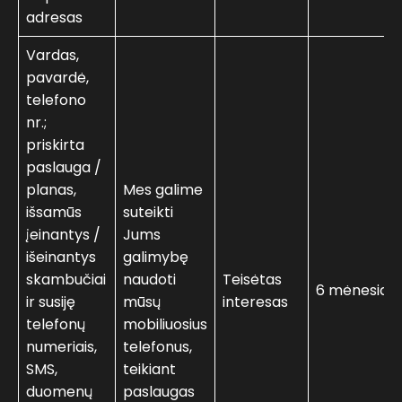
adresas
Vardas,
pavardė,
telefono
nr.;
priskirta
paslauga /
planas,
Mes galime
išsamūs
suteikti
įeinantys /
Jums
išeinantys
galimybę
skambučiai
naudoti
Teisėtas
6 mėnesiai
ir susiję
mūsų
interesas
telefonų
mobiliuosius
numeriais,
telefonus,
SMS,
teikiant
duomenų
paslaugas