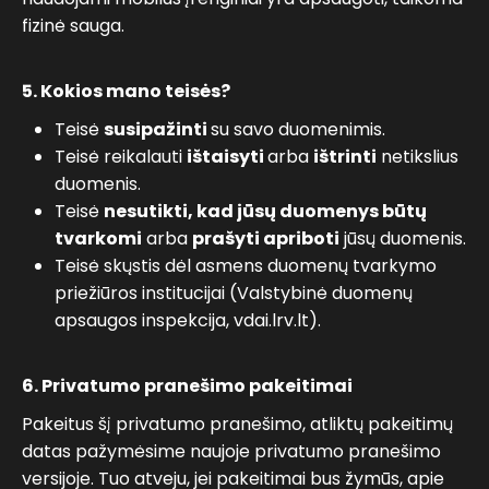
fizinė sauga.
5. Kokios mano teisės?
Teisė
susipažinti
su savo duomenimis.
Teisė reikalauti
ištaisyti
arba
ištrinti
netikslius
duomenis.
Teisė
nesutikti, kad jūsų duomenys būtų
tvarkomi
arba
prašyti apriboti
jūsų duomenis.
Teisė skųstis dėl asmens duomenų tvarkymo
priežiūros institucijai (Valstybinė duomenų
apsaugos inspekcija, vdai.lrv.lt).
6. Privatumo pranešimo pakeitimai
Pakeitus šį privatumo pranešimo, atliktų pakeitimų
datas pažymėsime naujoje privatumo pranešimo
versijoje. Tuo atveju, jei pakeitimai bus žymūs, apie