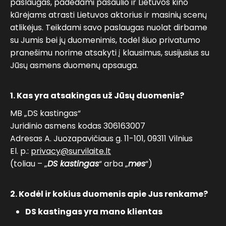
paslaugas, padėdami pasaulio ir Lietuvos kino
kūrėjams atrasti Lietuvos aktorius ir masinių scenų
atlikėjus. Teikdami savo paslaugas nuolat dirbame
su Jumis bei jų duomenimis, todėl šiuo privatumo
pranešimu norime atsakyti į klausimus, susijusius su
Jūsų asmens duomenų apsauga.
1. Kas yra atsakingas už Jūsų duomenis?
MB „DS kastingas“
Juridinio asmens kodas 306163007
Adresas A. Juozapavičiaus g. 11-101, 09311 Vilnius
El. p.:
privacy@survilaite.lt
(toliau – „
DS kastingas
“ arba „
mes
“)
2. Kodėl ir kokius duomenis apie Jus renkame?
DS kastingas yra mano klientas