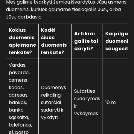
Mes galime tvarkyti žemiau išvardytus Jūsų asmens
duomenis, kuriuos gauname tiesiogiai iš Jūsų arba
Jūsų darbdavio:
Kokius
Kodėl
Ar tikrai
Kaip ilgai
duomenis
šiuos
galite tai
duomenis
apie mane
duomenis
daryti?
saugosite?
renkate?
renkate?
Vardas,
pavardė,
asmens
kodas,
Duomenys
Sutarties
adresas,
reikalingi
sudarymas
bankas,
sutarčiai
10 m.
ir
banko
sudaryti ir
vykdymas
sąskaita,
vykdyti
telefonas,
el. pašto