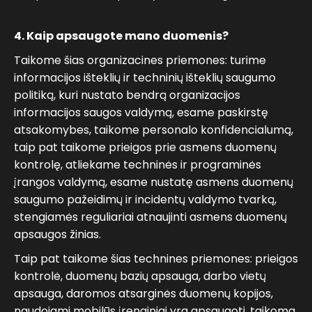
4. Kaip apsaugote mano duomenis?
Taikome šias organizacines priemones: turime
informacijos išteklių ir techninių išteklių saugumo
politiką, kuri nustato bendrą organizacijos
informacijos saugos valdymą, esame paskirstę
atsakomybes, taikome personalo konfidencialumą,
taip pat taikome prieigos prie asmens duomenų
kontrolę, atliekame techninės ir programinės
įrangos valdymą, esame nustatę asmens duomenų
saugumo pažeidimų ir incidentų valdymo tvarką,
stengiamės reguliariai atnaujinti asmens duomenų
apsaugos žinias.
Taip pat taikome šias technines priemones: prieigos
kontrolė, duomenų bazių apsauga, darbo vietų
apsauga, daromos atsarginės duomenų kopijos,
naudojami mobilūs įrenginiai yra apsaugoti, taikoma