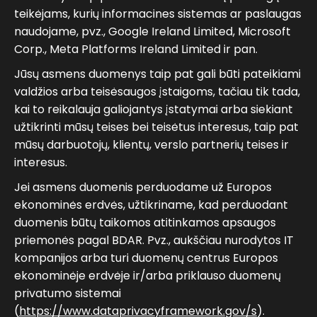
teikėjams, kurių informacines sistemas ar paslaugas
naudojame, pvz., Google Ireland Limited, Microsoft
Corp., Meta Platforms Ireland Limited ir pan.
Jūsų asmens duomenys taip pat gali būti pateikiami
valdžios arba teisėsaugos įstaigoms, tačiau tik tada,
kai to reikalauja galiojantys įstatymai arba siekiant
užtikrinti mūsų teises bei teisėtus interesus, taip pat
mūsų darbuotojų, klientų, verslo partnerių teises ir
interesus.
Jei asmens duomenis perduodame už Europos
ekonominės erdvės, užtikriname, kad perduodant
duomenis būtų taikomos atitinkamos apsaugos
priemonės pagal BDAR. Pvz., aukščiau nurodytos IT
kompanijos arba turi duomenų centrus Europos
ekonominėje erdvėje ir/arba priklauso duomenų
privatumo sistemai
(
https://www.dataprivacyframework.gov/s
).